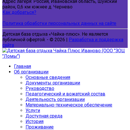
Адрес лагеря: Россия, Ивановская область, Шуйский
район, 0,6 км южнее д. Чернево
Как добраться?
Политика обработки персональных данных на сайте
Детская база отдыха «Чайка-плюс». Не является
публичной офертой. - © 2026 |
Разработка и поддержка
сайта
Главная
Об организации
Основные сведения
Документы организации
Руководство
Педагогический и вожатский состав
Деятельность организации
Материально-техническое обеспечение
Услуги
Доступная среда
История
Проживание